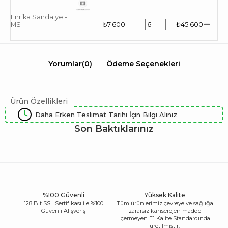
Enrika Sandalye -
MS
₺7.600
₺45.600
Yorumlar
(0)
Ödeme Seçenekleri
Ürün Özellikleri
Daha Erken Teslimat Tarihi İçin Bilgi Alınız
Son Baktıklarınız
%100 Güvenli
Yüksek Kalite
128 Bit SSL Sertifikası ile %100
Tüm ürünlerimiz çevreye ve sağlığa
Güvenli Alışveriş
zararsız kanserojen madde
içermeyen E1 Kalite Standardında
üretilmiştir.