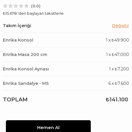
0.0
₺15.678
'den başlayan taksitlerle
Enrika Konsol
1
x
₺49.900
Enrika Masa 200 cm
1
x
₺47.000
Enrika Konsol Aynası
1
x
₺7.200
Enrika Sandalye - MS
6
x
₺7.600
TOPLAM
₺141.100