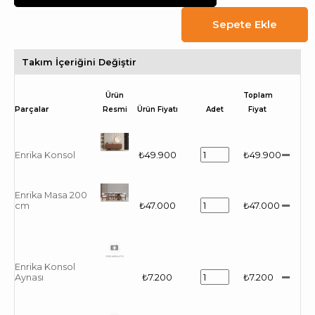
Takım İçeriğini Değiştir
Ürün
Toplam
Resmi
Ürün Fiyatı
Adet
Fiyat
Enrika Konsol
₺49.900
₺49.900
Enrika Masa 200
cm
₺47.000
₺47.000
Enrika Konsol
Aynası
₺7.200
₺7.200