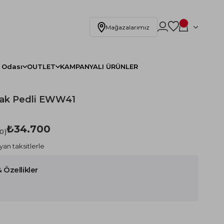
Mağazalarımız
 Odası
OUTLET
KAMPANYALI ÜRÜNLER
tak Pedli EWW41
₺34.700
.0
yan taksitlerle