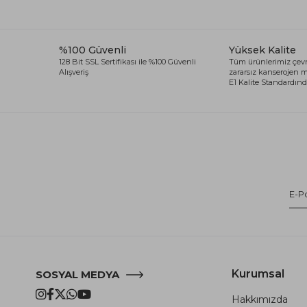
%100 Güvenli
Yüksek Kalite
128 Bit SSL Sertifikası ile %100 Güvenli
Tüm ürünlerimiz çevr
Alışveriş
zararsız kanserojen
E1 Kalite Standardında
Kurumsal
SOSYAL MEDYA
Hakkımızda