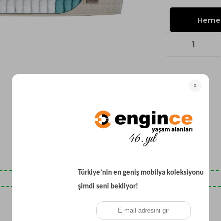
Yataklı Koltuk
Köşe Koltuk
Modern Köşe Koltuk
Ekonomik Köşe Koltuk
Mini Köşe Takımı
Gri Köşe Takımı
Bohem Köşe Takımı
Son Baktıklarınız