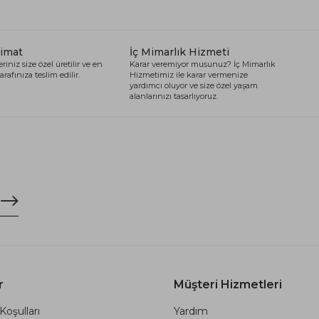
limat
İç Mimarlık Hizmeti
riniz size özel üretilir ve en
Karar veremiyor musunuz? İç Mimarlık
arafınıza teslim edilir.
Hizmetimiz ile karar vermenize
yardımcı oluyor ve size özel yaşam
alanlarınızı tasarlıyoruz.
r
Müşteri Hizmetleri
Koşulları
Yardım