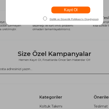
Alışveriş Kredisi
Hızlı Tes
eye ve sağlığa
Siparişlerinizi anında alışveriş kredisi
Tüm siparişle
 madde içermeyen
seçeneği ile kart limiti problemi
kısa sürede t
 üretilmiştir.
olmadan tamamlayabilirsiniz.
Size Özel Kampanyalar
Hemen Kayıt Ol, Fırsatlarda Önce Sen Haberdar Ol!
Kategoriler
Önerile
Koltuk Takımı
Teslimat 