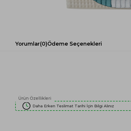
Spor Koltuk Takımı
Gri TV Ünitesi
Krem Koltuk Takımı
Beyaz TV Ünitesi
Gri Koltuk Takımı
Siyah TV Ünitesi
Büro Koltuk Takımı
Şömineli TV Ünitesi
Ev Tekstili
Dresuar
Yorumlar
(0)
Ödeme Seçenekleri
Duvar Ünitesi
TV Koltukları
Ürün Özellikleri
Daha Erken Teslimat Tarihi İçin Bilgi Alınız