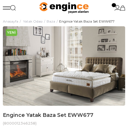
Anasayfa
Yatak Odası
Baza
Engince Yatak Baza Set EWW677
YENI
ÜRÜN
Engince Yatak Baza Set EWW677
(8000012346258)