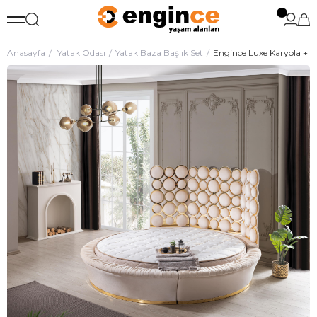
Anasayfa
Yatak Odası
Yatak Baza Başlık Set
Engince Luxe Karyola + 