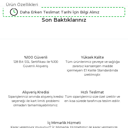
Ürün Özellikleri
Daha Erken Teslimat Tarihi İçin Bilgi Alınız
Son Baktıklarınız
%100 Güvenli
Yüksek Kalite
128 Bit SSL Sertifikası ile %100
Tüm ürünlerimiz çevreye ve sağlığa
Güvenli Alışveriş
zararsız kanserojen madde
içermeyen E1 Kalite Standardında
üretilmiştir.
Alışveriş Kredisi
Hızlı Teslimat
Siparişlerinizi anında alışveriş kredisi
Tüm siparişleriniz size özel üretilir ve
seçeneği ile kart limiti problemi
en kısa sürede tarafınıza teslim edilir.
olmadan tamamlayabilirsiniz.
İç Mimarlık Hizmeti
Karar veremiyor musunuz? İç Mimarlık Hizmetimiz ile karar vermenize