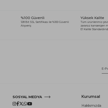
%100 Güvenli
Yüksek Kalite
128 Bit SSL Sertifikası ile %100 Güvenli
Tüm ürünlerimiz çevr
Alışveriş
zararsız kanserojen
E1 Kalite Standardında
Kurumsal
SOSYAL MEDYA
Hakkımızda