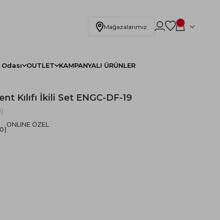
Mağazalarımız
 Odası
OUTLET
KAMPANYALI ÜRÜNLER
ent Kılıfı İkili Set ENGC-DF-19
)
ONLINE ÖZEL
.0