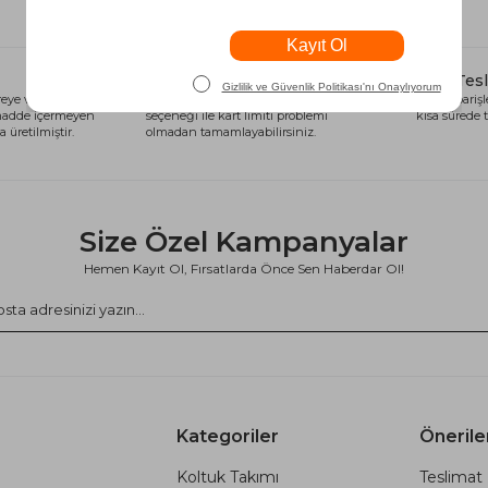
Alışveriş Kredisi
Hızlı Tes
eye ve sağlığa
Siparişlerinizi anında alışveriş kredisi
Tüm siparişle
 madde içermeyen
seçeneği ile kart limiti problemi
kısa sürede t
 üretilmiştir.
olmadan tamamlayabilirsiniz.
Size Özel Kampanyalar
Hemen Kayıt Ol, Fırsatlarda Önce Sen Haberdar Ol!
Kategoriler
Önerile
Koltuk Takımı
Teslimat 