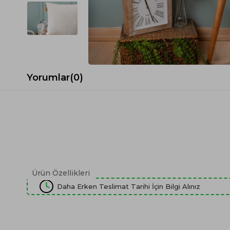
Spor Koltuk Takımı
Gri TV Ünitesi
Krem Koltuk Takımı
Beyaz TV Ünitesi
Gri Koltuk Takımı
Siyah TV Ünitesi
Büro Koltuk Takımı
Şömineli TV Ünitesi
Ev Tekstili
Dresuar
Yorumlar
(0)
Duvar Ünitesi
TV Koltukları
Ürün Özellikleri
Daha Erken Teslimat Tarihi İçin Bilgi Alınız