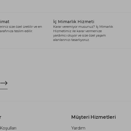
limat
İç Mimarlık Hizmeti
riniz size özel üretilir ve en
Karar veremiyor musunuz? İç Mimarlık
arafınıza teslim edilir.
Hizmetimiz ile karar vermenize
yardımcı oluyor ve size özel yaşam
alanlarınızı tasarlıyoruz.
r
Müşteri Hizmetleri
Koşulları
Yardım