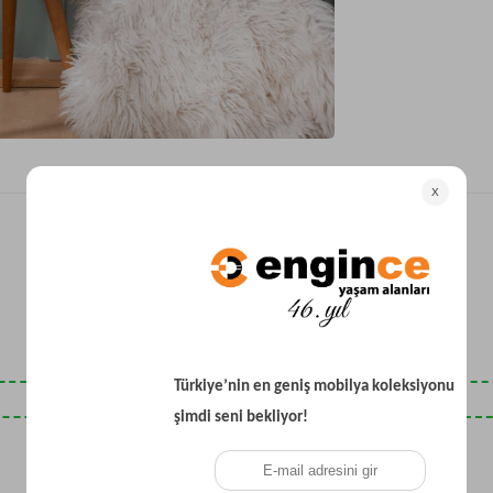
Yataklı Koltuk
Köşe Koltuk
Modern Köşe Koltuk
Ekonomik Köşe Koltuk
Mini Köşe Takımı
Gri Köşe Takımı
Bohem Köşe Takımı
Son Baktıklarınız