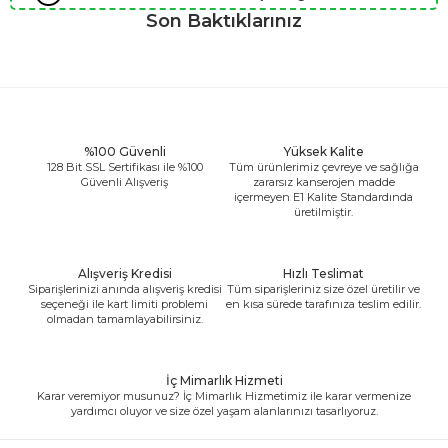
Son Baktıklarınız
%100 Güvenli
Yüksek Kalite
128 Bit SSL Sertifikası ile %100
Tüm ürünlerimiz çevreye ve sağlığa
Güvenli Alışveriş
zararsız kanserojen madde
içermeyen E1 Kalite Standardında
üretilmiştir.
Alışveriş Kredisi
Hızlı Teslimat
Siparişlerinizi anında alışveriş kredisi
Tüm siparişleriniz size özel üretilir ve
seçeneği ile kart limiti problemi
en kısa sürede tarafınıza teslim edilir.
olmadan tamamlayabilirsiniz.
İç Mimarlık Hizmeti
Karar veremiyor musunuz? İç Mimarlık Hizmetimiz ile karar vermenize
yardımcı oluyor ve size özel yaşam alanlarınızı tasarlıyoruz.