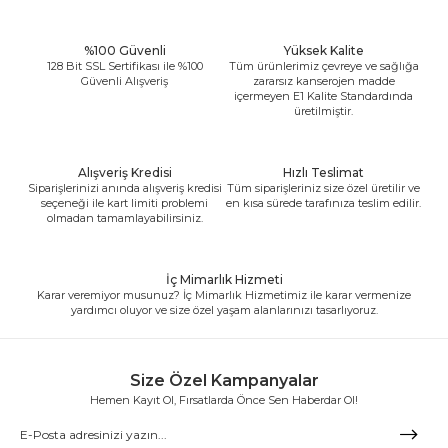
%100 Güvenli
Yüksek Kalite
128 Bit SSL Sertifikası ile %100
Tüm ürünlerimiz çevreye ve sağlığa
Güvenli Alışveriş
zararsız kanserojen madde
içermeyen E1 Kalite Standardında
üretilmiştir.
Alışveriş Kredisi
Hızlı Teslimat
Siparişlerinizi anında alışveriş kredisi
Tüm siparişleriniz size özel üretilir ve
seçeneği ile kart limiti problemi
en kısa sürede tarafınıza teslim edilir.
olmadan tamamlayabilirsiniz.
İç Mimarlık Hizmeti
Karar veremiyor musunuz? İç Mimarlık Hizmetimiz ile karar vermenize
yardımcı oluyor ve size özel yaşam alanlarınızı tasarlıyoruz.
Size Özel Kampanyalar
Hemen Kayıt Ol, Fırsatlarda Önce Sen Haberdar Ol!