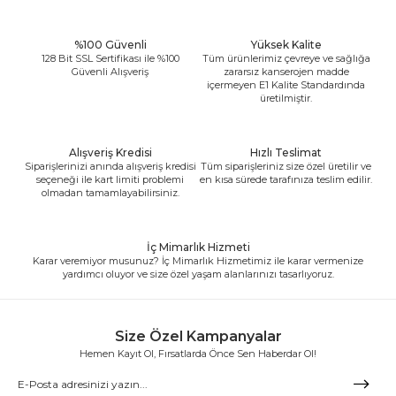
%100 Güvenli
Yüksek Kalite
128 Bit SSL Sertifikası ile %100
Tüm ürünlerimiz çevreye ve sağlığa
Güvenli Alışveriş
zararsız kanserojen madde
içermeyen E1 Kalite Standardında
üretilmiştir.
Alışveriş Kredisi
Hızlı Teslimat
Siparişlerinizi anında alışveriş kredisi
Tüm siparişleriniz size özel üretilir ve
seçeneği ile kart limiti problemi
en kısa sürede tarafınıza teslim edilir.
olmadan tamamlayabilirsiniz.
İç Mimarlık Hizmeti
Karar veremiyor musunuz? İç Mimarlık Hizmetimiz ile karar vermenize
yardımcı oluyor ve size özel yaşam alanlarınızı tasarlıyoruz.
Size Özel Kampanyalar
Hemen Kayıt Ol, Fırsatlarda Önce Sen Haberdar Ol!