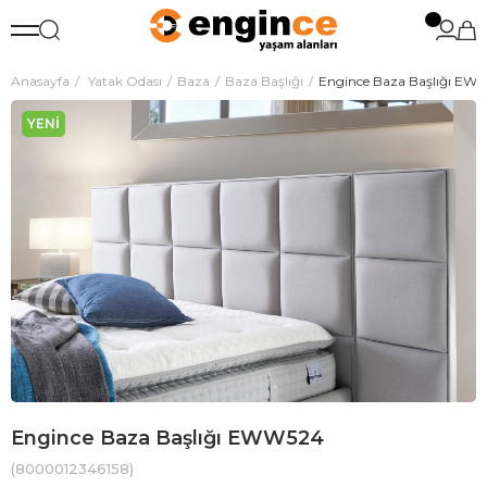
Anasayfa
Yatak Odası
Baza
Baza Başlığı
Engince Baza Başlığı EW
YENI
ÜRÜN
Engince Baza Başlığı EWW524
(8000012346158)