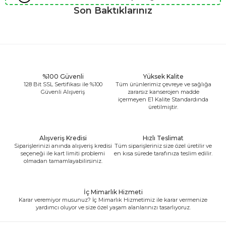
Son Baktıklarınız
%100 Güvenli
Yüksek Kalite
128 Bit SSL Sertifikası ile %100
Tüm ürünlerimiz çevreye ve sağlığa
Güvenli Alışveriş
zararsız kanserojen madde
içermeyen E1 Kalite Standardında
üretilmiştir.
Alışveriş Kredisi
Hızlı Teslimat
Siparişlerinizi anında alışveriş kredisi
Tüm siparişleriniz size özel üretilir ve
seçeneği ile kart limiti problemi
en kısa sürede tarafınıza teslim edilir.
olmadan tamamlayabilirsiniz.
İç Mimarlık Hizmeti
Karar veremiyor musunuz? İç Mimarlık Hizmetimiz ile karar vermenize
yardımcı oluyor ve size özel yaşam alanlarınızı tasarlıyoruz.