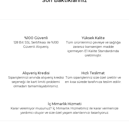
Son Baktıklarınız
%100 Güvenli
Yüksek Kalite
128 Bit SSL Sertifikası ile %100
Tüm ürünlerimiz çevreye ve sağlığa
Güvenli Alışveriş
zararsız kanserojen madde
içermeyen E1 Kalite Standardında
üretilmiştir.
Alışveriş Kredisi
Hızlı Teslimat
Siparişlerinizi anında alışveriş kredisi
Tüm siparişleriniz size özel üretilir ve
seçeneği ile kart limiti problemi
en kısa sürede tarafınıza teslim edilir.
olmadan tamamlayabilirsiniz.
İç Mimarlık Hizmeti
Karar veremiyor musunuz? İç Mimarlık Hizmetimiz ile karar vermenize
yardımcı oluyor ve size özel yaşam alanlarınızı tasarlıyoruz.