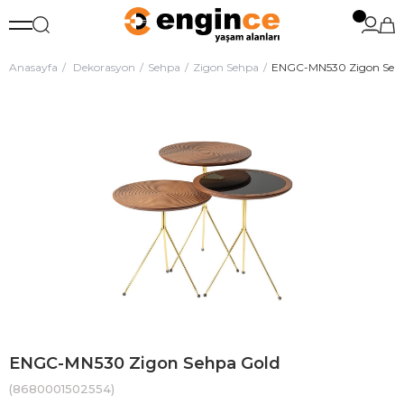
Anasayfa
Dekorasyon
Sehpa
Zigon Sehpa
ENGC-MN530 Zigon Sehp
ENGC-MN530 Zigon Sehpa Gold
(8680001502554)