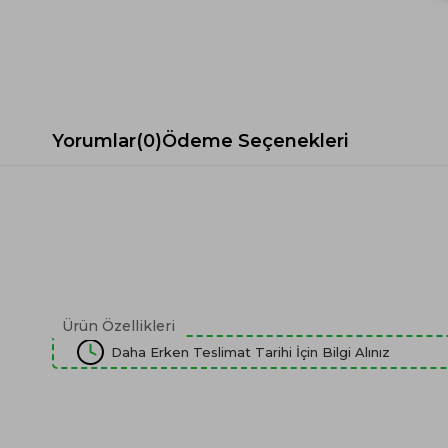
Spor Koltuk Takımı
Gri TV Ünitesi
Krem Koltuk Takımı
Beyaz TV Ünitesi
Gri Koltuk Takımı
Siyah TV Ünitesi
Büro Koltuk Takımı
Şömineli TV Ünitesi
Ev Tekstili
Dresuar
Yorumlar
(0)
Ödeme Seçenekleri
Duvar Ünitesi
TV Koltukları
Ürün Özellikleri
Daha Erken Teslimat Tarihi İçin Bilgi Alınız