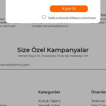
Alışveriş Kredisi
Hızlı Tes
eye ve sağlığa
Siparişlerinizi anında alışveriş kredisi
Tüm siparişle
 madde içermeyen
seçeneği ile kart limiti problemi
kısa sürede t
 üretilmiştir.
olmadan tamamlayabilirsiniz.
Size Özel Kampanyalar
Hemen Kayıt Ol, Fırsatlarda Önce Sen Haberdar Ol!
Kategoriler
Önerile
Koltuk Takımı
Teslimat 
şmesi
Yemek Odası
Site Güve