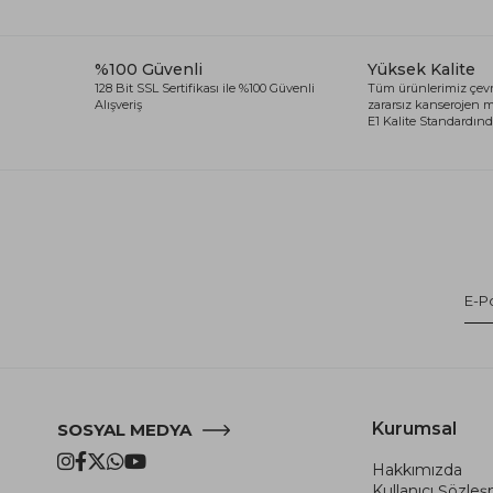
%100 Güvenli
Yüksek Kalite
128 Bit SSL Sertifikası ile %100 Güvenli
Tüm ürünlerimiz çevr
Alışveriş
zararsız kanserojen
E1 Kalite Standardında
Kurumsal
SOSYAL MEDYA
Hakkımızda
Kullanıcı Şözle