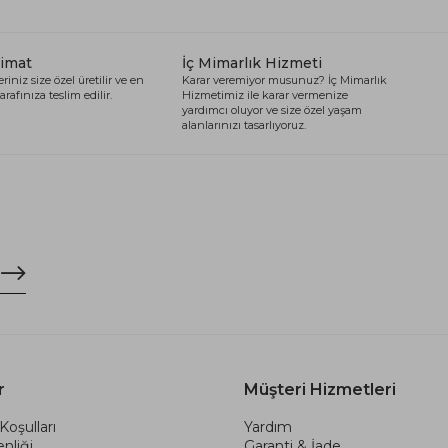
limat
İç Mimarlık Hizmeti
riniz size özel üretilir ve en
Karar veremiyor musunuz? İç Mimarlık
arafınıza teslim edilir.
Hizmetimiz ile karar vermenize
yardımcı oluyor ve size özel yaşam
alanlarınızı tasarlıyoruz.
r
Müşteri Hizmetleri
Koşulları
Yardım
nliği
Garanti & İade