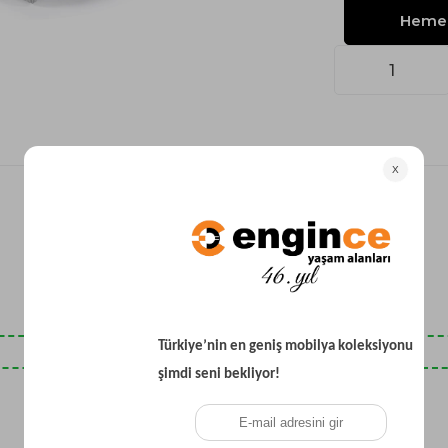
Yataklı Koltuk
Köşe Koltuk
Modern Köşe Koltuk
Ekonomik Köşe Koltuk
Mini Köşe Takımı
Gri Köşe Takımı
Bohem Köşe Takımı
Son Baktıklarınız