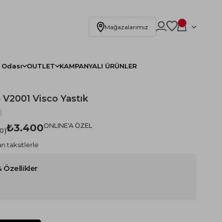
Mağazalarımız
 Odası
OUTLET
KAMPANYALI ÜRÜNLER
V2001 Visco Yastık
)
₺3.400
ONLINE'A ÖZEL
.0
n taksitlerle