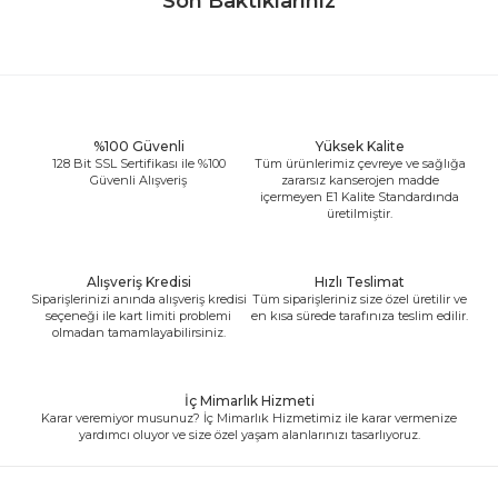
Son Baktıklarınız
%100 Güvenli
Yüksek Kalite
128 Bit SSL Sertifikası ile %100
Tüm ürünlerimiz çevreye ve sağlığa
Güvenli Alışveriş
zararsız kanserojen madde
içermeyen E1 Kalite Standardında
üretilmiştir.
Alışveriş Kredisi
Hızlı Teslimat
Siparişlerinizi anında alışveriş kredisi
Tüm siparişleriniz size özel üretilir ve
seçeneği ile kart limiti problemi
en kısa sürede tarafınıza teslim edilir.
olmadan tamamlayabilirsiniz.
İç Mimarlık Hizmeti
Karar veremiyor musunuz? İç Mimarlık Hizmetimiz ile karar vermenize
yardımcı oluyor ve size özel yaşam alanlarınızı tasarlıyoruz.