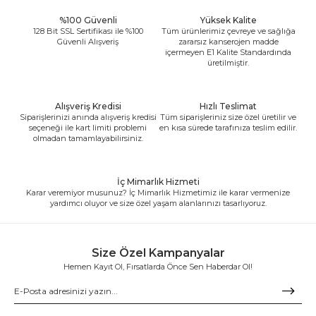
%100 Güvenli
Yüksek Kalite
128 Bit SSL Sertifikası ile %100
Tüm ürünlerimiz çevreye ve sağlığa
Güvenli Alışveriş
zararsız kanserojen madde
içermeyen E1 Kalite Standardında
üretilmiştir.
Alışveriş Kredisi
Hızlı Teslimat
Siparişlerinizi anında alışveriş kredisi
Tüm siparişleriniz size özel üretilir ve
seçeneği ile kart limiti problemi
en kısa sürede tarafınıza teslim edilir.
olmadan tamamlayabilirsiniz.
İç Mimarlık Hizmeti
Karar veremiyor musunuz? İç Mimarlık Hizmetimiz ile karar vermenize
yardımcı oluyor ve size özel yaşam alanlarınızı tasarlıyoruz.
Size Özel Kampanyalar
Hemen Kayıt Ol, Fırsatlarda Önce Sen Haberdar Ol!