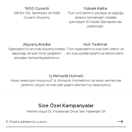
%100 Güvenli
Yüksek Kalite
128 Bit SSL Sertifikası ile %100
Tüm ürünlerimiz çevreye ve sağlığa
Güvenli Alışveriş
zararsız kanserojen madde
içermeyen E1 Kalite Standardında
üretilmiştir.
Alışveriş Kredisi
Hızlı Teslimat
Siparişlerinizi anında alışveriş kredisi
Tüm siparişleriniz size özel üretilir ve
seçeneği ile kart limiti problemi
en kısa sürede tarafınıza teslim edilir.
olmadan tamamlayabilirsiniz.
İç Mimarlık Hizmeti
Karar veremiyor musunuz? İç Mimarlık Hizmetimiz ile karar vermenize
yardımcı oluyor ve size özel yaşam alanlarınızı tasarlıyoruz.
Size Özel Kampanyalar
Hemen Kayıt Ol, Fırsatlarda Önce Sen Haberdar Ol!