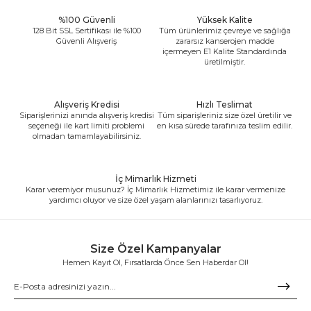
%100 Güvenli
Yüksek Kalite
128 Bit SSL Sertifikası ile %100
Tüm ürünlerimiz çevreye ve sağlığa
Güvenli Alışveriş
zararsız kanserojen madde
içermeyen E1 Kalite Standardında
üretilmiştir.
Alışveriş Kredisi
Hızlı Teslimat
Siparişlerinizi anında alışveriş kredisi
Tüm siparişleriniz size özel üretilir ve
seçeneği ile kart limiti problemi
en kısa sürede tarafınıza teslim edilir.
olmadan tamamlayabilirsiniz.
İç Mimarlık Hizmeti
Karar veremiyor musunuz? İç Mimarlık Hizmetimiz ile karar vermenize
yardımcı oluyor ve size özel yaşam alanlarınızı tasarlıyoruz.
Size Özel Kampanyalar
Hemen Kayıt Ol, Fırsatlarda Önce Sen Haberdar Ol!