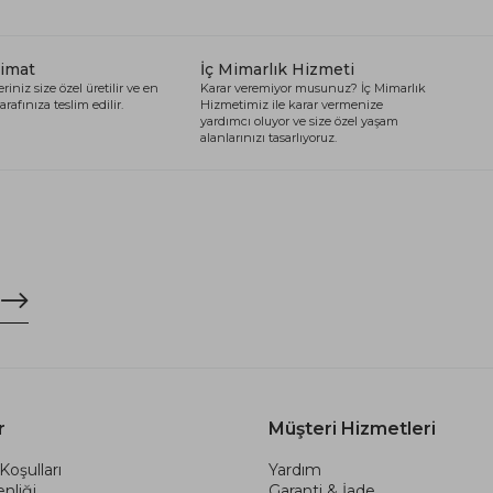
limat
İç Mimarlık Hizmeti
riniz size özel üretilir ve en
Karar veremiyor musunuz? İç Mimarlık
arafınıza teslim edilir.
Hizmetimiz ile karar vermenize
yardımcı oluyor ve size özel yaşam
alanlarınızı tasarlıyoruz.
r
Müşteri Hizmetleri
Koşulları
Yardım
nliği
Garanti & İade