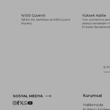
%100 Güvenli
Yüksek Kalite
128 Bit SSL Sertifikası ile %100 Güvenli
Tüm ürünlerimiz çevr
Alışveriş
zararsız kanserojen
E1 Kalite Standardında
Kurumsal
SOSYAL MEDYA
Hakkımızda
Kullanıcı Şözle