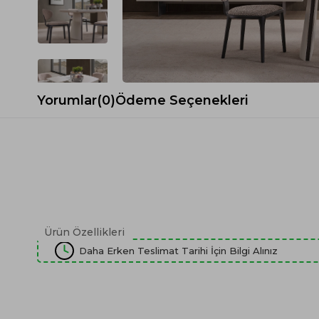
Spor Koltuk Takımı
Gri TV Ünitesi
Krem Koltuk Takımı
Beyaz TV Ünitesi
Gri Koltuk Takımı
Siyah TV Ünitesi
Büro Koltuk Takımı
Şömineli TV Ünitesi
Ev Tekstili
Dresuar
Yorumlar
(0)
Ödeme Seçenekleri
Duvar Ünitesi
TV Koltukları
Ürün Özellikleri
Daha Erken Teslimat Tarihi İçin Bilgi Alınız