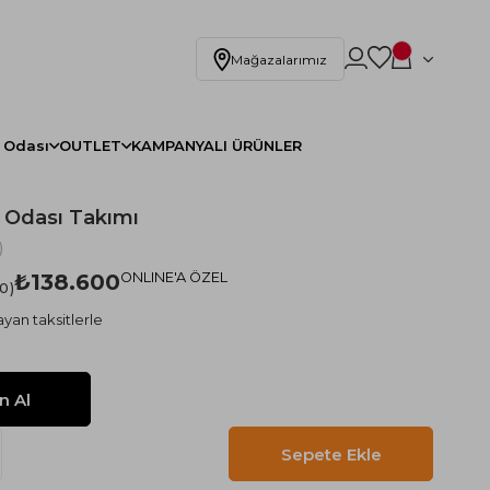
Mağazalarımız
 Odası
OUTLET
KAMPANYALI ÜRÜNLER
 Odası Takımı
)
₺138.600
ONLINE'A ÖZEL
.0
ayan taksitlerle