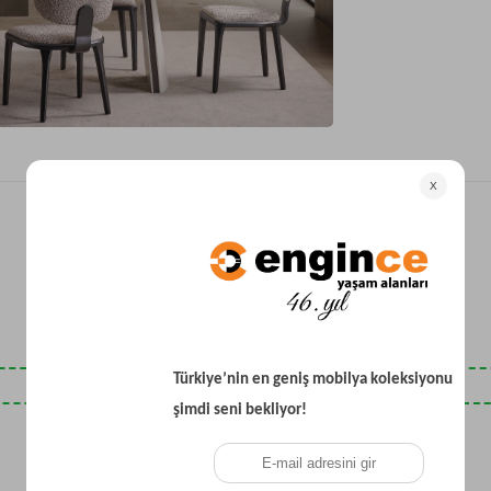
Yataklı Koltuk
Köşe Koltuk
Modern Köşe Koltuk
Ekonomik Köşe Koltuk
Mini Köşe Takımı
Gri Köşe Takımı
Bohem Köşe Takımı
Son Baktıklarınız