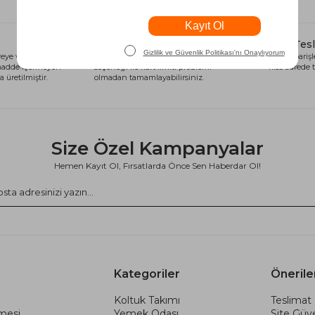
Alışveriş Kredisi
Hızlı Tes
eye ve sağlığa
Siparişlerinizi anında alışveriş kredisi
Tüm siparişle
 madde içermeyen
seçeneği ile kart limiti problemi
kısa sürede t
 üretilmiştir.
olmadan tamamlayabilirsiniz.
Size Özel Kampanyalar
Hemen Kayıt Ol, Fırsatlarda Önce Sen Haberdar Ol!
Kategoriler
Önerile
Koltuk Takımı
Teslimat 
şmesi
Yemek Odası
Site Güve