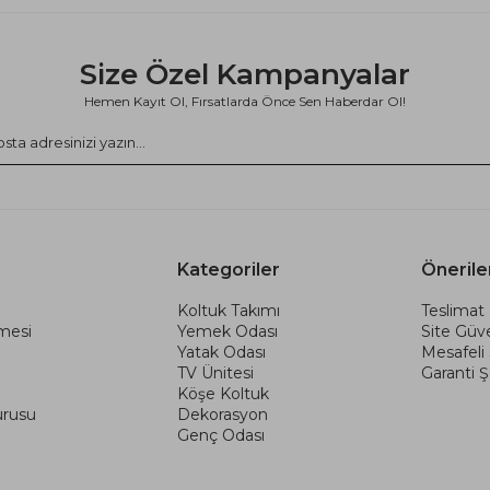
Size Özel Kampanyalar
Hemen Kayıt Ol, Fırsatlarda Önce Sen Haberdar Ol!
Kategoriler
Önerile
Koltuk Takımı
Teslimat 
şmesi
Yemek Odası
Site Güve
Yatak Odası
Mesafeli
TV Ünitesi
Garanti Şa
Köşe Koltuk
urusu
Dekorasyon
Genç Odası