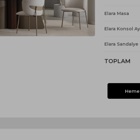
Yataklı Koltuk
Köşe Koltuk
Elara Masa
Modern Köşe Koltuk
Elara Konsol A
Ekonomik Köşe Koltuk
Mini Köşe Takımı
Elara Sandalye
Gri Köşe Takımı
Bohem Köşe Takımı
TOPLAM