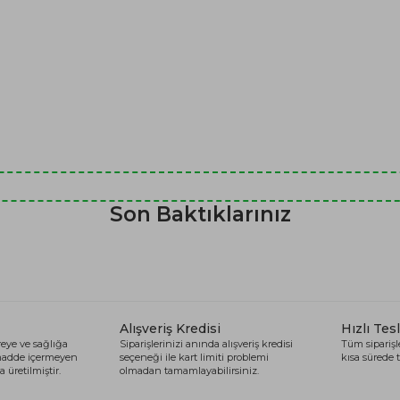
Son Baktıklarınız
Alışveriş Kredisi
Hızlı Tes
eye ve sağlığa
Siparişlerinizi anında alışveriş kredisi
Tüm siparişle
 madde içermeyen
seçeneği ile kart limiti problemi
kısa sürede t
 üretilmiştir.
olmadan tamamlayabilirsiniz.