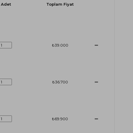
Adet
Toplam Fiyat
₺39.000
₺36.700
₺69.900