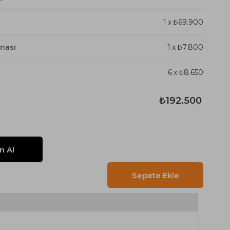
1
x
₺69.900
ynası
1
x
₺7.800
6
x
₺8.650
₺192.500