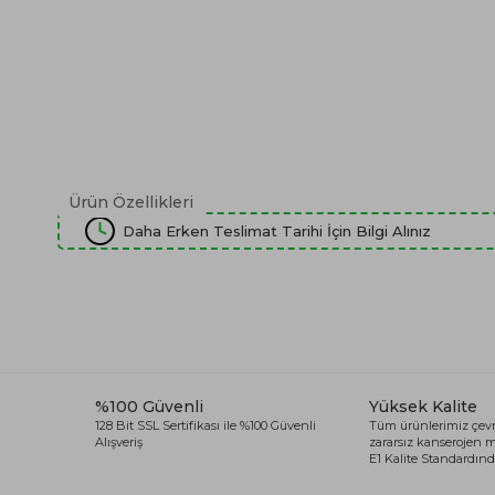
Ürün Özellikleri
Daha Erken Teslimat Tarihi İçin Bilgi Alınız
%100 Güvenli
Yüksek Kalite
128 Bit SSL Sertifikası ile %100 Güvenli
Tüm ürünlerimiz çevr
Alışveriş
zararsız kanserojen
E1 Kalite Standardında