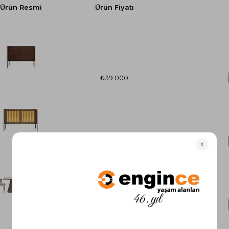
Ürün Resmi
Ürün Fiyatı
₺39.000
₺36.700
₺69.900