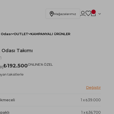
Mağazalarımız
 Odası
OUTLET
KAMPANYALI ÜRÜNLER
 Odası Takımı
)
₺192.500
ONLINE'A ÖZEL
.0
yan taksitlerle
ekmeceli
1
x
₺39.000
paklı
1
x
₺36.700