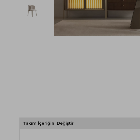
Spor Koltuk Takımı
Gri TV Ünitesi
Krem Koltuk Takımı
Beyaz TV Ünitesi
Gri Koltuk Takımı
Siyah TV Ünitesi
Büro Koltuk Takımı
Şömineli TV Ünitesi
Ev Tekstili
Dresuar
Duvar Ünitesi
TV Koltukları
Takım İçeriğini Değiştir