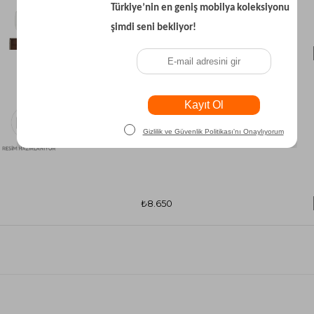
₺7.800
₺8.650