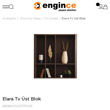
Anasayfa
Oturma Odası
TV Ünitesi
Elara Tv Üst Blok
Elara Tv Üst Blok
(8680002337926)