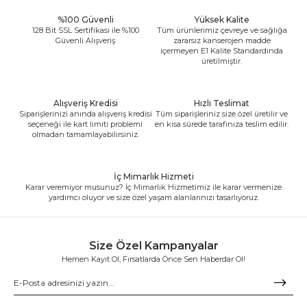
%100 Güvenli
Yüksek Kalite
128 Bit SSL Sertifikası ile %100
Tüm ürünlerimiz çevreye ve sağlığa
Güvenli Alışveriş
zararsız kanserojen madde
içermeyen E1 Kalite Standardında
üretilmiştir.
Alışveriş Kredisi
Hızlı Teslimat
Siparişlerinizi anında alışveriş kredisi
Tüm siparişleriniz size özel üretilir ve
seçeneği ile kart limiti problemi
en kısa sürede tarafınıza teslim edilir.
olmadan tamamlayabilirsiniz.
İç Mimarlık Hizmeti
Karar veremiyor musunuz? İç Mimarlık Hizmetimiz ile karar vermenize
yardımcı oluyor ve size özel yaşam alanlarınızı tasarlıyoruz.
Size Özel Kampanyalar
Hemen Kayıt Ol, Fırsatlarda Önce Sen Haberdar Ol!