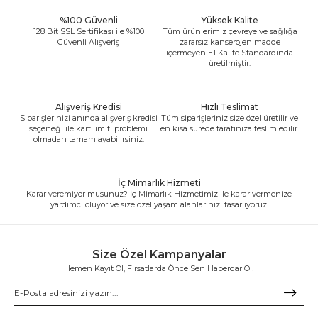
%100 Güvenli
Yüksek Kalite
128 Bit SSL Sertifikası ile %100
Tüm ürünlerimiz çevreye ve sağlığa
Güvenli Alışveriş
zararsız kanserojen madde
içermeyen E1 Kalite Standardında
üretilmiştir.
Alışveriş Kredisi
Hızlı Teslimat
Siparişlerinizi anında alışveriş kredisi
Tüm siparişleriniz size özel üretilir ve
seçeneği ile kart limiti problemi
en kısa sürede tarafınıza teslim edilir.
olmadan tamamlayabilirsiniz.
İç Mimarlık Hizmeti
Karar veremiyor musunuz? İç Mimarlık Hizmetimiz ile karar vermenize
yardımcı oluyor ve size özel yaşam alanlarınızı tasarlıyoruz.
Size Özel Kampanyalar
Hemen Kayıt Ol, Fırsatlarda Önce Sen Haberdar Ol!