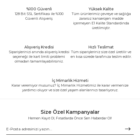
%100 Güvenli
Yüksek Kalite
128 Bit SSL Sertifikası ile %100
Tüm ürünlerimiz çevreye ve sağlığa
Güvenli Alışveriş
zararsız kanserojen madde
içermeyen E1 Kalite Standardında
üretilmiştir.
Alışveriş Kredisi
Hızlı Teslimat
Siparişlerinizi anında alışveriş kredisi
Tüm siparişleriniz size özel üretilir ve
seçeneği ile kart limiti problemi
en kısa sürede tarafınıza teslim edilir.
olmadan tamamlayabilirsiniz.
İç Mimarlık Hizmeti
Karar veremiyor musunuz? İç Mimarlık Hizmetimiz ile karar vermenize
yardımcı oluyor ve size özel yaşam alanlarınızı tasarlıyoruz.
Size Özel Kampanyalar
Hemen Kayıt Ol, Fırsatlarda Önce Sen Haberdar Ol!