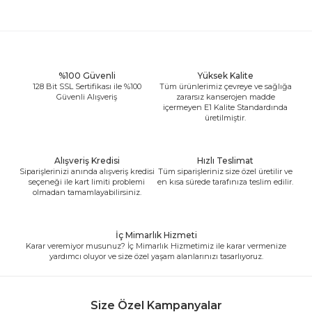
%100 Güvenli
Yüksek Kalite
128 Bit SSL Sertifikası ile %100
Tüm ürünlerimiz çevreye ve sağlığa
Güvenli Alışveriş
zararsız kanserojen madde
içermeyen E1 Kalite Standardında
üretilmiştir.
Alışveriş Kredisi
Hızlı Teslimat
Siparişlerinizi anında alışveriş kredisi
Tüm siparişleriniz size özel üretilir ve
seçeneği ile kart limiti problemi
en kısa sürede tarafınıza teslim edilir.
olmadan tamamlayabilirsiniz.
İç Mimarlık Hizmeti
Karar veremiyor musunuz? İç Mimarlık Hizmetimiz ile karar vermenize
yardımcı oluyor ve size özel yaşam alanlarınızı tasarlıyoruz.
Size Özel Kampanyalar