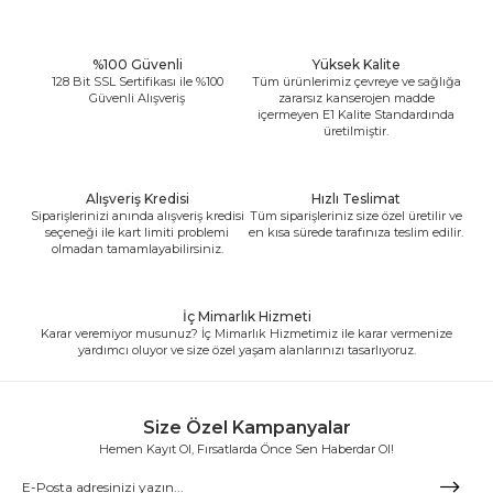
%100 Güvenli
Yüksek Kalite
128 Bit SSL Sertifikası ile %100
Tüm ürünlerimiz çevreye ve sağlığa
Güvenli Alışveriş
zararsız kanserojen madde
içermeyen E1 Kalite Standardında
üretilmiştir.
Alışveriş Kredisi
Hızlı Teslimat
Siparişlerinizi anında alışveriş kredisi
Tüm siparişleriniz size özel üretilir ve
seçeneği ile kart limiti problemi
en kısa sürede tarafınıza teslim edilir.
olmadan tamamlayabilirsiniz.
İç Mimarlık Hizmeti
Karar veremiyor musunuz? İç Mimarlık Hizmetimiz ile karar vermenize
yardımcı oluyor ve size özel yaşam alanlarınızı tasarlıyoruz.
Size Özel Kampanyalar
Hemen Kayıt Ol, Fırsatlarda Önce Sen Haberdar Ol!