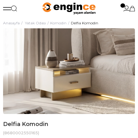
Anasayfa
Yatak Odası
Komodin
Delfia Komodin
Delfia Komodin
(8680002550165)