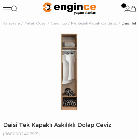
Anasayfa
Yatak Odası
Gardırop
Menteşeli Kapak Gardırop
Daisi Tek 
Daisi Tek Kapaklı Askılıklı Dolap Ceviz
(8680002407971)