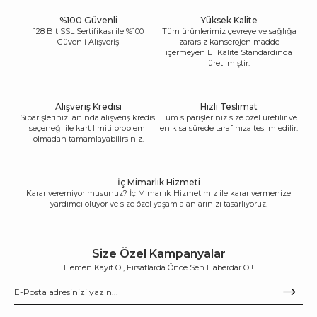
%100 Güvenli
Yüksek Kalite
128 Bit SSL Sertifikası ile %100
Tüm ürünlerimiz çevreye ve sağlığa
Güvenli Alışveriş
zararsız kanserojen madde
içermeyen E1 Kalite Standardında
üretilmiştir.
Alışveriş Kredisi
Hızlı Teslimat
Siparişlerinizi anında alışveriş kredisi
Tüm siparişleriniz size özel üretilir ve
seçeneği ile kart limiti problemi
en kısa sürede tarafınıza teslim edilir.
olmadan tamamlayabilirsiniz.
İç Mimarlık Hizmeti
Karar veremiyor musunuz? İç Mimarlık Hizmetimiz ile karar vermenize
yardımcı oluyor ve size özel yaşam alanlarınızı tasarlıyoruz.
Size Özel Kampanyalar
Hemen Kayıt Ol, Fırsatlarda Önce Sen Haberdar Ol!