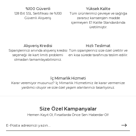
%100 Güvenli
Yüksek Kalite
128 Bit SSL Sertifikası ile %100
Tüm ürünlerimiz çevreye ve sağlığa
Güvenli Alışveriş
zararsız kanserojen madde
içermeyen E1 Kalite Standardında
üretilmiştir.
Alışveriş Kredisi
Hızlı Teslimat
Siparişlerinizi anında alışveriş kredisi
Tüm siparişleriniz size özel üretilir ve
seçeneği ile kart limiti problemi
en kısa sürede tarafınıza teslim edilir.
olmadan tamamlayabilirsiniz.
İç Mimarlık Hizmeti
Karar veremiyor musunuz? İç Mimarlık Hizmetimiz ile karar vermenize
yardımcı oluyor ve size özel yaşam alanlarınızı tasarlıyoruz.
Size Özel Kampanyalar
Hemen Kayıt Ol, Fırsatlarda Önce Sen Haberdar Ol!