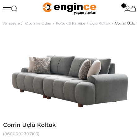
Anasayfa
Oturma Odası
Koltuk & Kanepe
Üçlü Koltuk
Corrin Üçlü K
Corrin Üçlü Koltuk
(8680002307103)