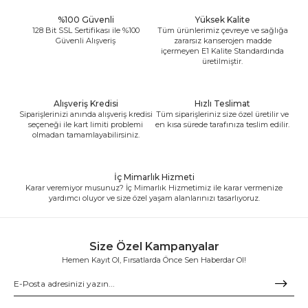
%100 Güvenli
Yüksek Kalite
128 Bit SSL Sertifikası ile %100
Tüm ürünlerimiz çevreye ve sağlığa
Güvenli Alışveriş
zararsız kanserojen madde
içermeyen E1 Kalite Standardında
üretilmiştir.
Alışveriş Kredisi
Hızlı Teslimat
Siparişlerinizi anında alışveriş kredisi
Tüm siparişleriniz size özel üretilir ve
seçeneği ile kart limiti problemi
en kısa sürede tarafınıza teslim edilir.
olmadan tamamlayabilirsiniz.
İç Mimarlık Hizmeti
Karar veremiyor musunuz? İç Mimarlık Hizmetimiz ile karar vermenize
yardımcı oluyor ve size özel yaşam alanlarınızı tasarlıyoruz.
Size Özel Kampanyalar
Hemen Kayıt Ol, Fırsatlarda Önce Sen Haberdar Ol!