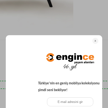
Yataklı Koltuk
Köşe Koltuk
Modern Köşe Koltuk
Ekonomik Köşe Koltuk
Mini Köşe Takımı
Gri Köşe Takımı
Bohem Köşe Takımı
Son Baktıklarınız