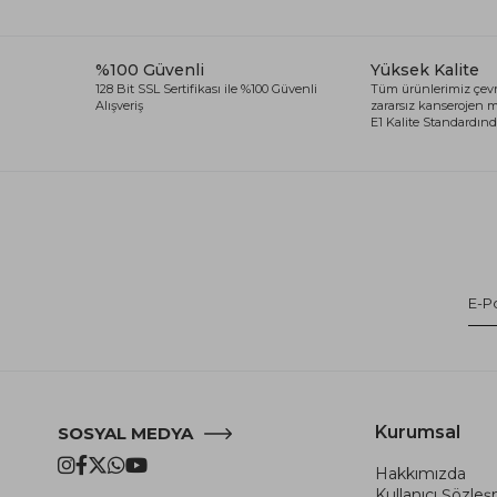
%100 Güvenli
Yüksek Kalite
128 Bit SSL Sertifikası ile %100 Güvenli
Tüm ürünlerimiz çevr
Alışveriş
zararsız kanserojen
E1 Kalite Standardında
Kurumsal
SOSYAL MEDYA
Hakkımızda
Kullanıcı Şözle