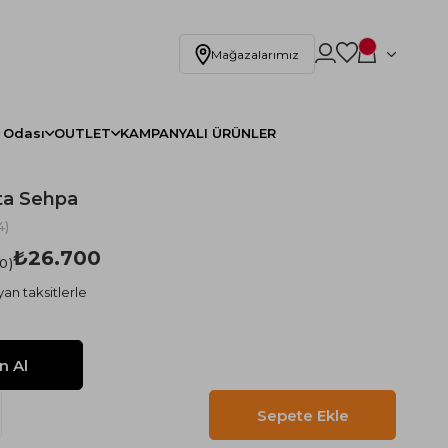
Mağazalarımız
 Odası
OUTLET
KAMPANYALI ÜRÜNLER
ta Sehpa
4)
₺26.700
.0
an taksitlerle