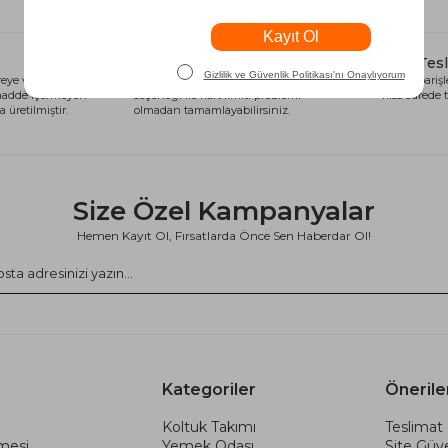
Alışveriş Kredisi
Hızlı Tes
eye ve sağlığa
Siparişlerinizi anında alışveriş kredisi
Tüm siparişle
 madde içermeyen
seçeneği ile kart limiti problemi
kısa sürede t
 üretilmiştir.
olmadan tamamlayabilirsiniz.
Size Özel Kampanyalar
Hemen Kayıt Ol, Fırsatlarda Önce Sen Haberdar Ol!
Kategoriler
Önerile
Koltuk Takımı
Teslimat 
şmesi
Yemek Odası
Site Güve