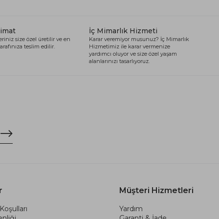
limat
İç Mimarlık Hizmeti
riniz size özel üretilir ve en
Karar veremiyor musunuz? İç Mimarlık
arafınıza teslim edilir.
Hizmetimiz ile karar vermenize
yardımcı oluyor ve size özel yaşam
alanlarınızı tasarlıyoruz.
r
Müşteri Hizmetleri
Koşulları
Yardım
nliği
Garanti & İade