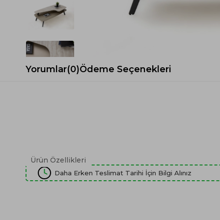
Spor Koltuk Takımı
Gri TV Ünitesi
Krem Koltuk Takımı
Beyaz TV Ünitesi
Gri Koltuk Takımı
Siyah TV Ünitesi
Büro Koltuk Takımı
Şömineli TV Ünitesi
Ev Tekstili
Dresuar
Yorumlar
(0)
Ödeme Seçenekleri
Duvar Ünitesi
TV Koltukları
Ürün Özellikleri
Daha Erken Teslimat Tarihi İçin Bilgi Alınız