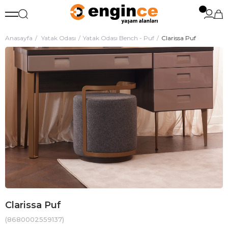
Anasayfa
Yatak Odası
Yatak Odası Bench - Puf
Clarissa Puf
Clarissa Puf
(8680002559137)