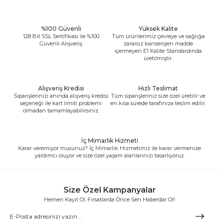
%100 Güvenli
Yüksek Kalite
128 Bit SSL Sertifikası ile %100
Tüm ürünlerimiz çevreye ve sağlığa
Güvenli Alışveriş
zararsız kanserojen madde
içermeyen E1 Kalite Standardında
üretilmiştir.
Alışveriş Kredisi
Hızlı Teslimat
Siparişlerinizi anında alışveriş kredisi
Tüm siparişleriniz size özel üretilir ve
seçeneği ile kart limiti problemi
en kısa sürede tarafınıza teslim edilir.
olmadan tamamlayabilirsiniz.
İç Mimarlık Hizmeti
Karar veremiyor musunuz? İç Mimarlık Hizmetimiz ile karar vermenize
yardımcı oluyor ve size özel yaşam alanlarınızı tasarlıyoruz.
Size Özel Kampanyalar
Hemen Kayıt Ol, Fırsatlarda Önce Sen Haberdar Ol!