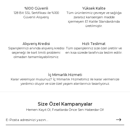
%100 Güvenli
Yüksek Kalite
128 Bit SSL Sertifikası ile %100
Tüm ürünlerimiz çevreye ve sağlığa
Güvenli Alışveriş
zararsız kanserojen madde
içermeyen E1 Kalite Standardında
üretilmiştir.
Alışveriş Kredisi
Hızlı Teslimat
Siparişlerinizi anında alışveriş kredisi
Tüm siparişleriniz size özel üretilir ve
seçeneği ile kart limiti problemi
en kısa sürede tarafınıza teslim edilir.
olmadan tamamlayabilirsiniz.
İç Mimarlık Hizmeti
Karar veremiyor musunuz? İç Mimarlık Hizmetimiz ile karar vermenize
yardımcı oluyor ve size özel yaşam alanlarınızı tasarlıyoruz.
Size Özel Kampanyalar
Hemen Kayıt Ol, Fırsatlarda Önce Sen Haberdar Ol!