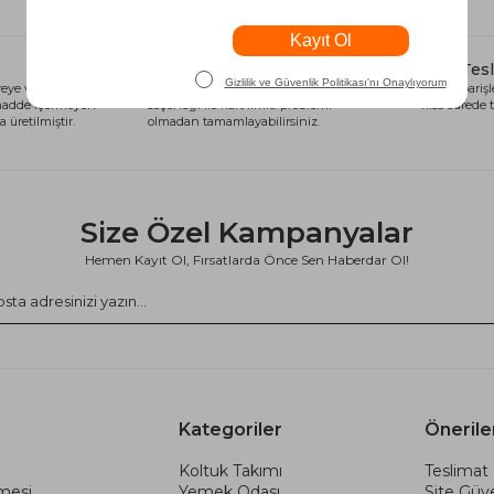
Alışveriş Kredisi
Hızlı Tes
eye ve sağlığa
Siparişlerinizi anında alışveriş kredisi
Tüm siparişle
 madde içermeyen
seçeneği ile kart limiti problemi
kısa sürede t
 üretilmiştir.
olmadan tamamlayabilirsiniz.
Size Özel Kampanyalar
Hemen Kayıt Ol, Fırsatlarda Önce Sen Haberdar Ol!
Kategoriler
Önerile
Koltuk Takımı
Teslimat 
şmesi
Yemek Odası
Site Güve