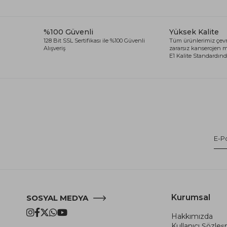
%100 Güvenli
Yüksek Kalite
128 Bit SSL Sertifikası ile %100 Güvenli
Tüm ürünlerimiz çevr
Alışveriş
zararsız kanserojen
E1 Kalite Standardında
Kurumsal
SOSYAL MEDYA
Hakkımızda
Kullanıcı Şözle