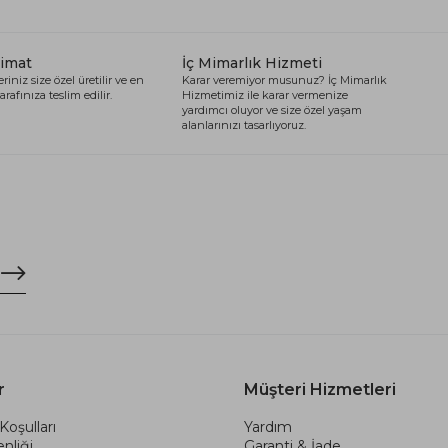
limat
İç Mimarlık Hizmeti
riniz size özel üretilir ve en
Karar veremiyor musunuz? İç Mimarlık
arafınıza teslim edilir.
Hizmetimiz ile karar vermenize
yardımcı oluyor ve size özel yaşam
alanlarınızı tasarlıyoruz.
r
Müşteri Hizmetleri
Koşulları
Yardım
nliği
Garanti & İade