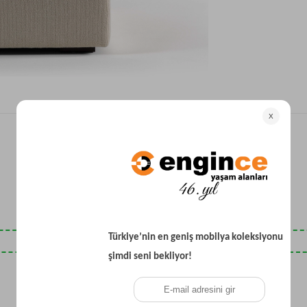
Yataklı Koltuk
Köşe Koltuk
Modern Köşe Koltuk
Ekonomik Köşe Koltuk
Mini Köşe Takımı
Gri Köşe Takımı
Bohem Köşe Takımı
Son Baktıklarınız