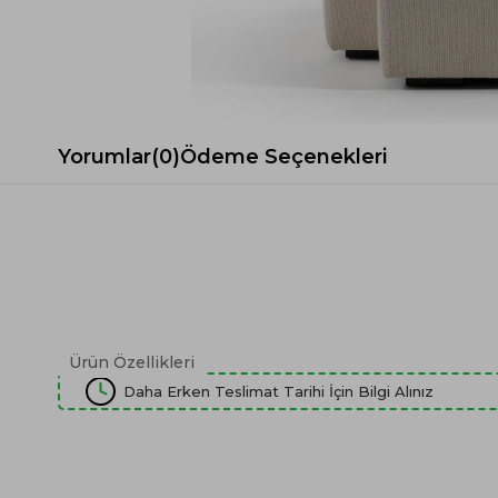
Spor Koltuk Takımı
Gri TV Ünitesi
Krem Koltuk Takımı
Beyaz TV Ünitesi
Gri Koltuk Takımı
Siyah TV Ünitesi
Büro Koltuk Takımı
Şömineli TV Ünitesi
Ev Tekstili
Dresuar
Yorumlar
(0)
Ödeme Seçenekleri
Duvar Ünitesi
TV Koltukları
Ürün Özellikleri
Daha Erken Teslimat Tarihi İçin Bilgi Alınız