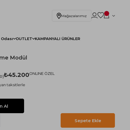
Mağazalarımız
 Odası
OUTLET
KAMPANYALI ÜRÜNLER
enme Modül
₺45.200
ONLINE ÖZEL
.0
an taksitlerle