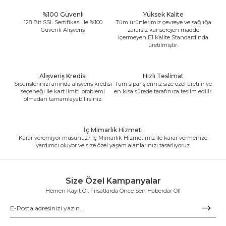
%100 Güvenli
Yüksek Kalite
128 Bit SSL Sertifikası ile %100
Tüm ürünlerimiz çevreye ve sağlığa
Güvenli Alışveriş
zararsız kanserojen madde
içermeyen E1 Kalite Standardında
üretilmiştir.
Alışveriş Kredisi
Hızlı Teslimat
Siparişlerinizi anında alışveriş kredisi
Tüm siparişleriniz size özel üretilir ve
seçeneği ile kart limiti problemi
en kısa sürede tarafınıza teslim edilir.
olmadan tamamlayabilirsiniz.
İç Mimarlık Hizmeti
Karar veremiyor musunuz? İç Mimarlık Hizmetimiz ile karar vermenize
yardımcı oluyor ve size özel yaşam alanlarınızı tasarlıyoruz.
Size Özel Kampanyalar
Hemen Kayıt Ol, Fırsatlarda Önce Sen Haberdar Ol!