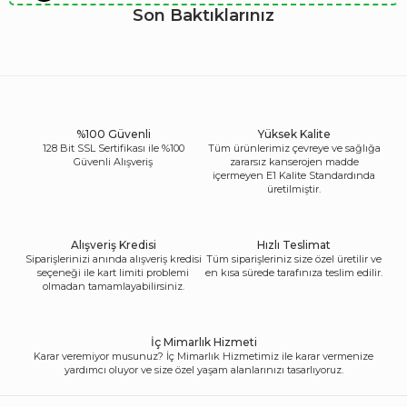
Son Baktıklarınız
%100 Güvenli
Yüksek Kalite
128 Bit SSL Sertifikası ile %100
Tüm ürünlerimiz çevreye ve sağlığa
Güvenli Alışveriş
zararsız kanserojen madde
içermeyen E1 Kalite Standardında
üretilmiştir.
Alışveriş Kredisi
Hızlı Teslimat
Siparişlerinizi anında alışveriş kredisi
Tüm siparişleriniz size özel üretilir ve
seçeneği ile kart limiti problemi
en kısa sürede tarafınıza teslim edilir.
olmadan tamamlayabilirsiniz.
İç Mimarlık Hizmeti
Karar veremiyor musunuz? İç Mimarlık Hizmetimiz ile karar vermenize
yardımcı oluyor ve size özel yaşam alanlarınızı tasarlıyoruz.