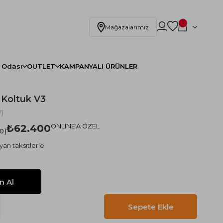
Mağazalarımız
 Odası
OUTLET
KAMPANYALI ÜRÜNLER
 Koltuk V3
)
₺62.400
ONLINE'A ÖZEL
.0
yan taksitlerle