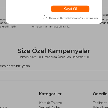
Alışveriş Kredisi
Hızlı Tes
eye ve sağlığa
Siparişlerinizi anında alışveriş kredisi
Tüm siparişle
 madde içermeyen
seçeneği ile kart limiti problemi
kısa sürede t
 üretilmiştir.
olmadan tamamlayabilirsiniz.
Size Özel Kampanyalar
Hemen Kayıt Ol, Fırsatlarda Önce Sen Haberdar Ol!
Kategoriler
Önerile
Koltuk Takımı
Teslimat 
şmesi
Yemek Odası
Site Güve