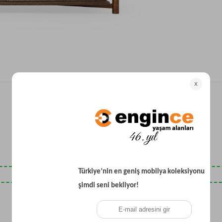
Yataklı Koltuk
Köşe Koltuk
Modern Köşe Koltuk
Ekonomik Köşe Koltuk
Mini Köşe Takımı
Gri Köşe Takımı
Bohem Köşe Takımı
Son Baktıklarınız