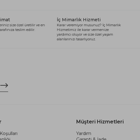
limat
İç Mimarlık Hizmeti
riniz size özel üretilir ve en
Karar veremiyor musunuz? İç Mimarlık
arafınıza teslim edilir.
Hizmetimiz ile karar vermenize
yardımcı oluyor ve size özel yaşam
alanlarınızı tasarlıyoruz.
r
Müşteri Hizmetleri
Koşulları
Yardım
nliği
Garanti & İade