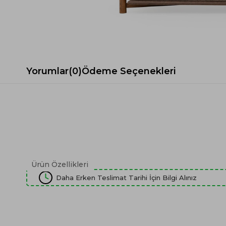
Spor Koltuk Takımı
Gri TV Ünitesi
Krem Koltuk Takımı
Beyaz TV Ünitesi
Gri Koltuk Takımı
Siyah TV Ünitesi
Büro Koltuk Takımı
Şömineli TV Ünitesi
Ev Tekstili
Dresuar
Yorumlar
(0)
Ödeme Seçenekleri
Duvar Ünitesi
TV Koltukları
Ürün Özellikleri
Daha Erken Teslimat Tarihi İçin Bilgi Alınız