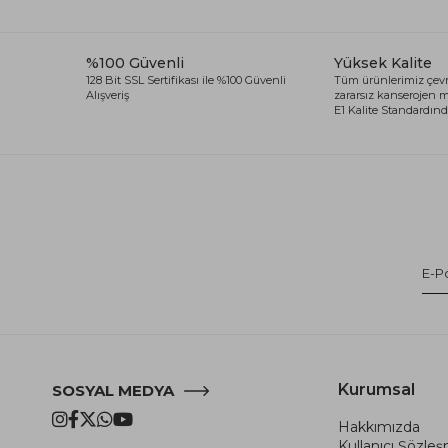
%100 Güvenli
Yüksek Kalite
128 Bit SSL Sertifikası ile %100 Güvenli
Tüm ürünlerimiz çevr
Alışveriş
zararsız kanserojen
E1 Kalite Standardında
Kurumsal
SOSYAL MEDYA
Hakkımızda
Kullanıcı Şözle