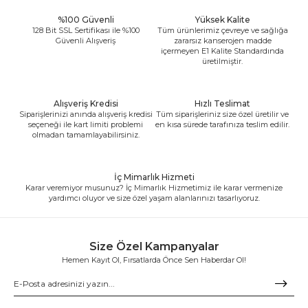
%100 Güvenli
Yüksek Kalite
128 Bit SSL Sertifikası ile %100
Tüm ürünlerimiz çevreye ve sağlığa
Güvenli Alışveriş
zararsız kanserojen madde
içermeyen E1 Kalite Standardında
üretilmiştir.
Alışveriş Kredisi
Hızlı Teslimat
Siparişlerinizi anında alışveriş kredisi
Tüm siparişleriniz size özel üretilir ve
seçeneği ile kart limiti problemi
en kısa sürede tarafınıza teslim edilir.
olmadan tamamlayabilirsiniz.
İç Mimarlık Hizmeti
Karar veremiyor musunuz? İç Mimarlık Hizmetimiz ile karar vermenize
yardımcı oluyor ve size özel yaşam alanlarınızı tasarlıyoruz.
Size Özel Kampanyalar
Hemen Kayıt Ol, Fırsatlarda Önce Sen Haberdar Ol!