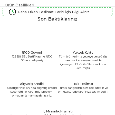
Ürün Özellikleri
Daha Erken Teslimat Tarihi İçin Bilgi Alınız
Son Baktıklarınız
%100 Güvenli
Yüksek Kalite
128 Bit SSL Sertifikası ile %100
Tüm ürünlerimiz çevreye ve sağlığa
Güvenli Alışveriş
zararsız kanserojen madde
içermeyen E1 Kalite Standardında
üretilmiştir.
Alışveriş Kredisi
Hızlı Teslimat
Siparişlerinizi anında alışveriş kredisi
Tüm siparişleriniz size özel üretilir ve
seçeneği ile kart limiti problemi
en kısa sürede tarafınıza teslim edilir.
olmadan tamamlayabilirsiniz.
İç Mimarlık Hizmeti