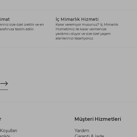
limat
İç Mimarlık Hizmeti
riniz size özel üretilir ve en
Karar veremiyor musunuz? İç Mimarlık
arafınıza teslim edilir.
Hizmetimiz ile karar vermenize
yardımcı oluyor ve size özel yaşam
alanlarınızı tasarlıyoruz.
r
Müşteri Hizmetleri
Koşulları
Yardım
nliği
Garanti & İade