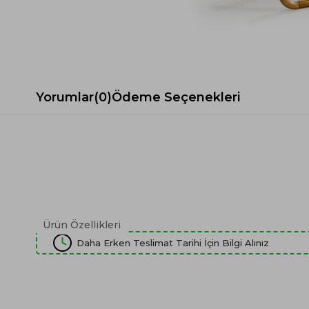
Spor Koltuk Takımı
Gri TV Ünitesi
Krem Koltuk Takımı
Beyaz TV Ünitesi
Gri Koltuk Takımı
Siyah TV Ünitesi
Büro Koltuk Takımı
Şömineli TV Ünitesi
Ev Tekstili
Dresuar
Yorumlar
(0)
Ödeme Seçenekleri
Duvar Ünitesi
TV Koltukları
Ürün Özellikleri
Daha Erken Teslimat Tarihi İçin Bilgi Alınız