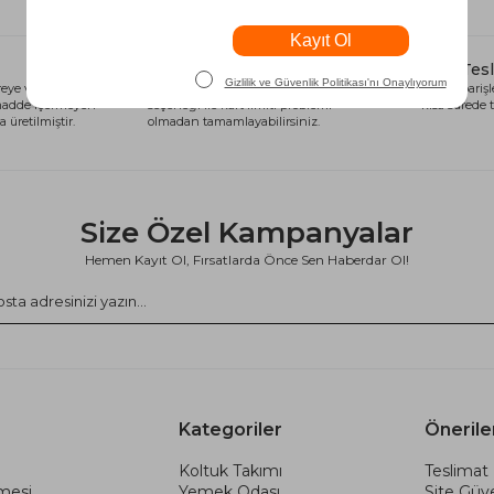
Alışveriş Kredisi
Hızlı Tes
eye ve sağlığa
Siparişlerinizi anında alışveriş kredisi
Tüm siparişle
 madde içermeyen
seçeneği ile kart limiti problemi
kısa sürede t
 üretilmiştir.
olmadan tamamlayabilirsiniz.
Size Özel Kampanyalar
Hemen Kayıt Ol, Fırsatlarda Önce Sen Haberdar Ol!
Kategoriler
Önerile
Koltuk Takımı
Teslimat 
şmesi
Yemek Odası
Site Güve