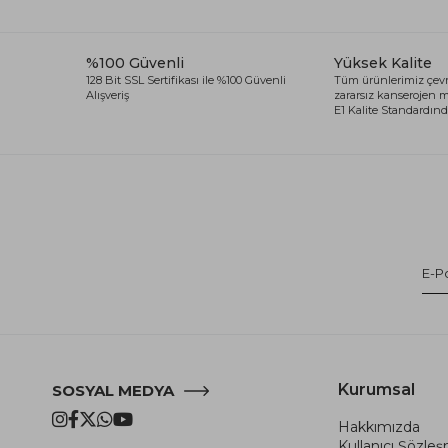
%100 Güvenli
Yüksek Kalite
128 Bit SSL Sertifikası ile %100 Güvenli
Tüm ürünlerimiz çevr
Alışveriş
zararsız kanserojen
E1 Kalite Standardında
Kurumsal
SOSYAL MEDYA
Hakkımızda
Kullanıcı Şözle