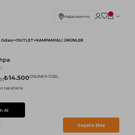
Mağazalarımız
 Odası
OUTLET
KAMPANYALI ÜRÜNLER
ehpa
5)
₺14.500
ONLINE'A ÖZEL
.0
n taksitlerle