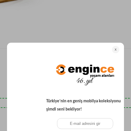
Yataklı Koltuk
Köşe Koltuk
Modern Köşe Koltuk
Ekonomik Köşe Koltuk
Mini Köşe Takımı
Gri Köşe Takımı
Bohem Köşe Takımı
Son Baktıklarınız