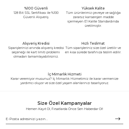
%100 Güvenli
Yüksek Kalite
128 Bit SSL Sertifikası ile %100
Tüm ürünlerimiz çevreye ve sağlığa
Güvenli Alışveriş
zararsız kanserojen madde
içermeyen E1 Kalite Standardında
üretilmiştir.
Alışveriş Kredisi
Hızlı Teslimat
Siparişlerinizi anında alışveriş kredisi
Tüm siparişleriniz size özel üretilir ve
seçeneği ile kart limiti problemi
en kısa sürede tarafınıza teslim edilir.
olmadan tamamlayabilirsiniz.
İç Mimarlık Hizmeti
Karar veremiyor musunuz? İç Mimarlık Hizmetimiz ile karar vermenize
yardımcı oluyor ve size özel yaşam alanlarınızı tasarlıyoruz.
Size Özel Kampanyalar
Hemen Kayıt Ol, Fırsatlarda Önce Sen Haberdar Ol!