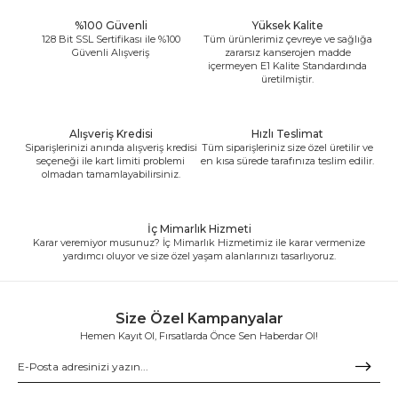
%100 Güvenli
Yüksek Kalite
128 Bit SSL Sertifikası ile %100
Tüm ürünlerimiz çevreye ve sağlığa
Güvenli Alışveriş
zararsız kanserojen madde
içermeyen E1 Kalite Standardında
üretilmiştir.
Alışveriş Kredisi
Hızlı Teslimat
Siparişlerinizi anında alışveriş kredisi
Tüm siparişleriniz size özel üretilir ve
seçeneği ile kart limiti problemi
en kısa sürede tarafınıza teslim edilir.
olmadan tamamlayabilirsiniz.
İç Mimarlık Hizmeti
Karar veremiyor musunuz? İç Mimarlık Hizmetimiz ile karar vermenize
yardımcı oluyor ve size özel yaşam alanlarınızı tasarlıyoruz.
Size Özel Kampanyalar
Hemen Kayıt Ol, Fırsatlarda Önce Sen Haberdar Ol!