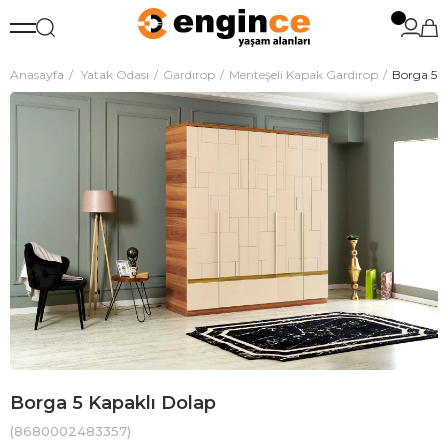
Anasayfa
Yatak Odası
Gardırop
Menteşeli Kapak Gardırop
Borga 5 K
Borga 5 Kapaklı Dolap
(8680002483357)