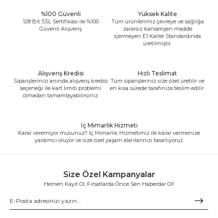
%100 Güvenli
Yüksek Kalite
128 Bit SSL Sertifikası ile %100
Tüm ürünlerimiz çevreye ve sağlığa
Güvenli Alışveriş
zararsız kanserojen madde
içermeyen E1 Kalite Standardında
üretilmiştir.
Alışveriş Kredisi
Hızlı Teslimat
Siparişlerinizi anında alışveriş kredisi
Tüm siparişleriniz size özel üretilir ve
seçeneği ile kart limiti problemi
en kısa sürede tarafınıza teslim edilir.
olmadan tamamlayabilirsiniz.
İç Mimarlık Hizmeti
Karar veremiyor musunuz? İç Mimarlık Hizmetimiz ile karar vermenize
yardımcı oluyor ve size özel yaşam alanlarınızı tasarlıyoruz.
Size Özel Kampanyalar
Hemen Kayıt Ol, Fırsatlarda Önce Sen Haberdar Ol!