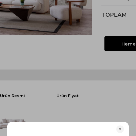
Yataklı Koltuk
Köşe Koltuk
TOPLAM
Modern Köşe Koltuk
Ekonomik Köşe Koltuk
Mini Köşe Takımı
Gri Köşe Takımı
Bohem Köşe Takımı
Ürün Resmi
Ürün Fiyatı