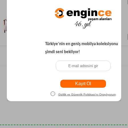
₺45.700
₺21.800