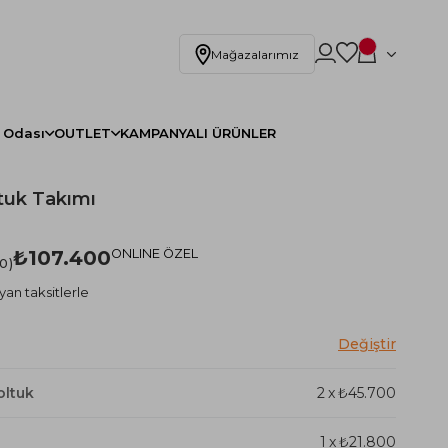
Mağazalarımız
 Odası
OUTLET
KAMPANYALI ÜRÜNLER
tuk Takımı
₺107.400
ONLINE ÖZEL
.0
yan taksitlerle
oltuk
2
x
₺45.700
1
x
₺21.800