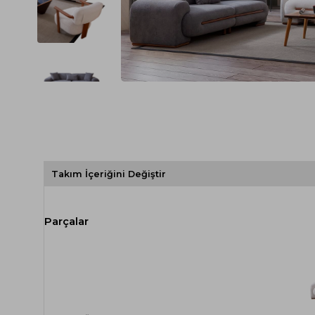
Spor Koltuk Takımı
Gri TV Ünitesi
Krem Koltuk Takımı
Beyaz TV Ünitesi
Gri Koltuk Takımı
Siyah TV Ünitesi
Büro Koltuk Takımı
Şömineli TV Ünitesi
Ev Tekstili
Dresuar
Duvar Ünitesi
TV Koltukları
Takım İçeriğini Değiştir