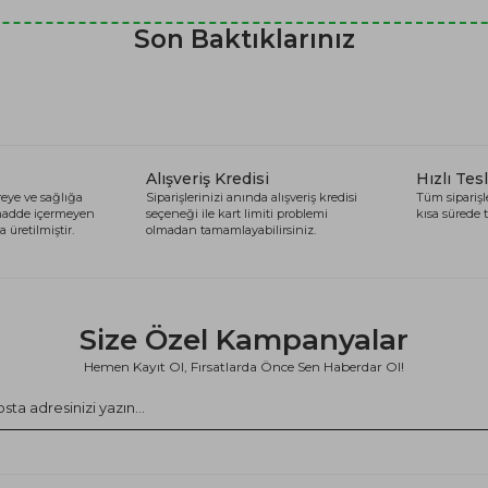
Son Baktıklarınız
Alışveriş Kredisi
Hızlı Tes
eye ve sağlığa
Siparişlerinizi anında alışveriş kredisi
Tüm siparişle
 madde içermeyen
seçeneği ile kart limiti problemi
kısa sürede t
 üretilmiştir.
olmadan tamamlayabilirsiniz.
Size Özel Kampanyalar
Hemen Kayıt Ol, Fırsatlarda Önce Sen Haberdar Ol!