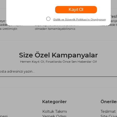
Alışveriş Kredisi
Hızlı Tes
eye ve sağlığa
Siparişlerinizi anında alışveriş kredisi
Tüm siparişle
 madde içermeyen
seçeneği ile kart limiti problemi
kısa sürede t
 üretilmiştir.
olmadan tamamlayabilirsiniz.
Size Özel Kampanyalar
Hemen Kayıt Ol, Fırsatlarda Önce Sen Haberdar Ol!
Kategoriler
Önerile
Koltuk Takımı
Teslimat 
şmesi
Yemek Odası
Site Güve