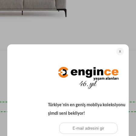
Yataklı Koltuk
Köşe Koltuk
Modern Köşe Koltuk
Ekonomik Köşe Koltuk
Mini Köşe Takımı
Gri Köşe Takımı
Bohem Köşe Takımı
Son Baktıklarınız