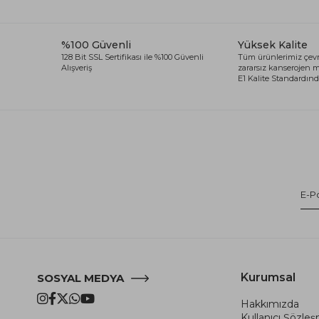
%100 Güvenli
Yüksek Kalite
128 Bit SSL Sertifikası ile %100 Güvenli
Tüm ürünlerimiz çevr
Alışveriş
zararsız kanserojen
E1 Kalite Standardında
Kurumsal
SOSYAL MEDYA
Hakkımızda
Kullanıcı Şözle