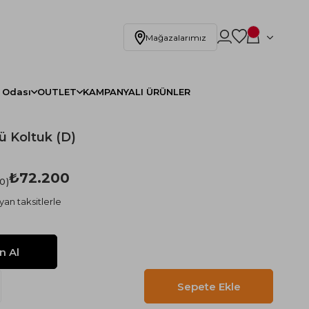
Mağazalarımız
 Odası
OUTLET
KAMPANYALI ÜRÜNLER
ü Koltuk (D)
₺72.200
.0
yan taksitlerle