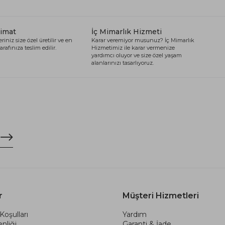
limat
İç Mimarlık Hizmeti
riniz size özel üretilir ve en
Karar veremiyor musunuz? İç Mimarlık
arafınıza teslim edilir.
Hizmetimiz ile karar vermenize
yardımcı oluyor ve size özel yaşam
alanlarınızı tasarlıyoruz.
r
Müşteri Hizmetleri
Koşulları
Yardım
nliği
Garanti & İade