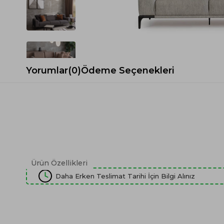
Spor Koltuk Takımı
Gri TV Ünitesi
Krem Koltuk Takımı
Beyaz TV Ünitesi
Gri Koltuk Takımı
Siyah TV Ünitesi
Büro Koltuk Takımı
Şömineli TV Ünitesi
Ev Tekstili
Dresuar
Yorumlar
(0)
Ödeme Seçenekleri
Duvar Ünitesi
TV Koltukları
Ürün Özellikleri
Daha Erken Teslimat Tarihi İçin Bilgi Alınız