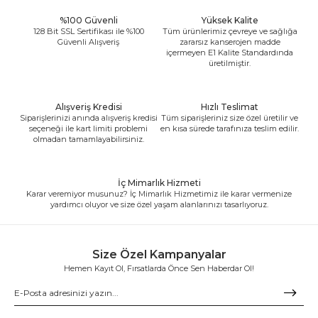
%100 Güvenli
Yüksek Kalite
128 Bit SSL Sertifikası ile %100
Tüm ürünlerimiz çevreye ve sağlığa
Güvenli Alışveriş
zararsız kanserojen madde
içermeyen E1 Kalite Standardında
üretilmiştir.
Alışveriş Kredisi
Hızlı Teslimat
Siparişlerinizi anında alışveriş kredisi
Tüm siparişleriniz size özel üretilir ve
seçeneği ile kart limiti problemi
en kısa sürede tarafınıza teslim edilir.
olmadan tamamlayabilirsiniz.
İç Mimarlık Hizmeti
Karar veremiyor musunuz? İç Mimarlık Hizmetimiz ile karar vermenize
yardımcı oluyor ve size özel yaşam alanlarınızı tasarlıyoruz.
Size Özel Kampanyalar
Hemen Kayıt Ol, Fırsatlarda Önce Sen Haberdar Ol!