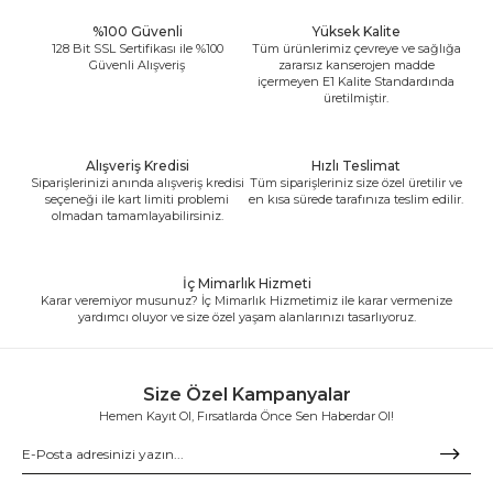
%100 Güvenli
Yüksek Kalite
128 Bit SSL Sertifikası ile %100
Tüm ürünlerimiz çevreye ve sağlığa
Güvenli Alışveriş
zararsız kanserojen madde
içermeyen E1 Kalite Standardında
üretilmiştir.
Alışveriş Kredisi
Hızlı Teslimat
Siparişlerinizi anında alışveriş kredisi
Tüm siparişleriniz size özel üretilir ve
seçeneği ile kart limiti problemi
en kısa sürede tarafınıza teslim edilir.
olmadan tamamlayabilirsiniz.
İç Mimarlık Hizmeti
Karar veremiyor musunuz? İç Mimarlık Hizmetimiz ile karar vermenize
yardımcı oluyor ve size özel yaşam alanlarınızı tasarlıyoruz.
Size Özel Kampanyalar
Hemen Kayıt Ol, Fırsatlarda Önce Sen Haberdar Ol!