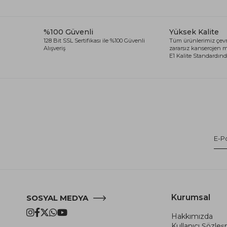
%100 Güvenli
Yüksek Kalite
128 Bit SSL Sertifikası ile %100 Güvenli
Tüm ürünlerimiz çevr
Alışveriş
zararsız kanserojen
E1 Kalite Standardında
Kurumsal
SOSYAL MEDYA
Hakkımızda
Kullanıcı Şözle