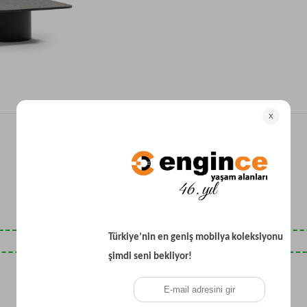
Yataklı Koltuk
Köşe Koltuk
Modern Köşe Koltuk
Ekonomik Köşe Koltuk
Mini Köşe Takımı
Gri Köşe Takımı
Bohem Köşe Takımı
Son Baktıklarınız