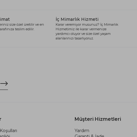
limat
İç Mimarlık Hizmeti
riniz size özel üretilir ve en
Karar veremiyor musunuz? İç Mimarlık
arafınıza teslim edilir.
Hizmetimiz ile karar vermenize
yardımcı oluyor ve size özel yaşam
alanlarınızı tasarlıyoruz.
r
Müşteri Hizmetleri
Koşulları
Yardım
nliği
Garanti & İade