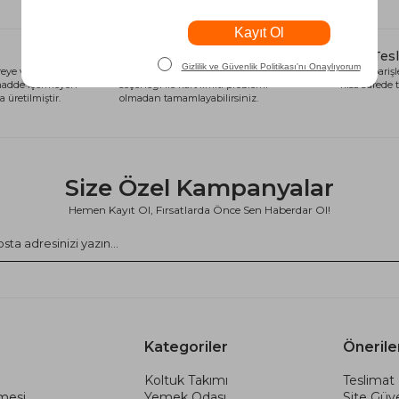
Alışveriş Kredisi
Hızlı Tes
eye ve sağlığa
Siparişlerinizi anında alışveriş kredisi
Tüm siparişle
 madde içermeyen
seçeneği ile kart limiti problemi
kısa sürede t
 üretilmiştir.
olmadan tamamlayabilirsiniz.
Size Özel Kampanyalar
Hemen Kayıt Ol, Fırsatlarda Önce Sen Haberdar Ol!
Kategoriler
Önerile
Koltuk Takımı
Teslimat 
şmesi
Yemek Odası
Site Güve