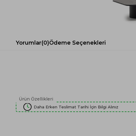
Spor Koltuk Takımı
Gri TV Ünitesi
Krem Koltuk Takımı
Beyaz TV Ünitesi
Gri Koltuk Takımı
Siyah TV Ünitesi
Büro Koltuk Takımı
Şömineli TV Ünitesi
Ev Tekstili
Dresuar
Yorumlar
(0)
Ödeme Seçenekleri
Duvar Ünitesi
TV Koltukları
Ürün Özellikleri
Daha Erken Teslimat Tarihi İçin Bilgi Alınız