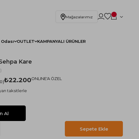
Mağazalarımız
 Odası
OUTLET
KAMPANYALI ÜRÜNLER
 Sehpa Kare
)
₺22.200
ONLINE'A ÖZEL
.0
an taksitlerle