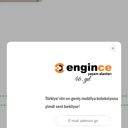
Yataklı Koltuk
Köşe Koltuk
Modern Köşe Koltuk
Ekonomik Köşe Koltuk
Mini Köşe Takımı
Gri Köşe Takımı
Bohem Köşe Takımı
Son Baktıklarınız