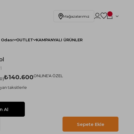
Mağazalarımız
 Odası
OUTLET
KAMPANYALI ÜRÜNLER
ol
)
₺140.600
ONLINE'A ÖZEL
.0
yan taksitlerle