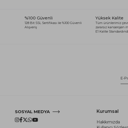
%100 Güvenli
Yüksek Kalite
128 Bit SSL Sertifikası ile %100 Güvenli
Tüm ürünlerimiz çevr
Alışveriş
zararsız kanserojen
E1 Kalite Standardında
Kurumsal
SOSYAL MEDYA
Hakkımızda
Kullanıcı Şözle