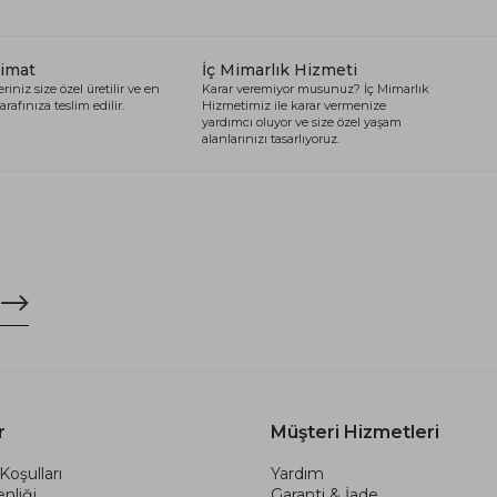
limat
İç Mimarlık Hizmeti
riniz size özel üretilir ve en
Karar veremiyor musunuz? İç Mimarlık
arafınıza teslim edilir.
Hizmetimiz ile karar vermenize
yardımcı oluyor ve size özel yaşam
alanlarınızı tasarlıyoruz.
r
Müşteri Hizmetleri
Koşulları
Yardım
nliği
Garanti & İade