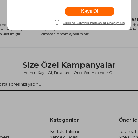
Alışveriş Kredisi
Hızlı Tes
eye ve sağlığa
Siparişlerinizi anında alışveriş kredisi
Tüm siparişle
 madde içermeyen
seçeneği ile kart limiti problemi
kısa sürede t
 üretilmiştir.
olmadan tamamlayabilirsiniz.
Size Özel Kampanyalar
Hemen Kayıt Ol, Fırsatlarda Önce Sen Haberdar Ol!
Kategoriler
Önerile
Koltuk Takımı
Teslimat 
şmesi
Yemek Odası
Site Güve