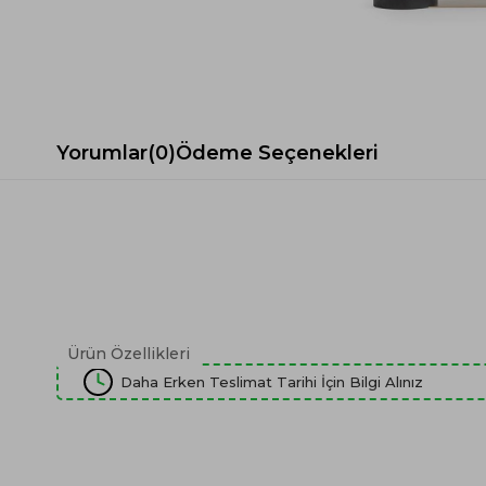
Spor Koltuk Takımı
Gri TV Ünitesi
Krem Koltuk Takımı
Beyaz TV Ünitesi
Gri Koltuk Takımı
Siyah TV Ünitesi
Büro Koltuk Takımı
Şömineli TV Ünitesi
Ev Tekstili
Dresuar
Yorumlar
(0)
Ödeme Seçenekleri
Duvar Ünitesi
TV Koltukları
Ürün Özellikleri
Daha Erken Teslimat Tarihi İçin Bilgi Alınız