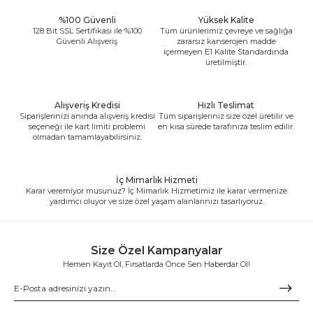
%100 Güvenli
Yüksek Kalite
128 Bit SSL Sertifikası ile %100
Tüm ürünlerimiz çevreye ve sağlığa
Güvenli Alışveriş
zararsız kanserojen madde
içermeyen E1 Kalite Standardında
üretilmiştir.
Alışveriş Kredisi
Hızlı Teslimat
Siparişlerinizi anında alışveriş kredisi
Tüm siparişleriniz size özel üretilir ve
seçeneği ile kart limiti problemi
en kısa sürede tarafınıza teslim edilir.
olmadan tamamlayabilirsiniz.
İç Mimarlık Hizmeti
Karar veremiyor musunuz? İç Mimarlık Hizmetimiz ile karar vermenize
yardımcı oluyor ve size özel yaşam alanlarınızı tasarlıyoruz.
Size Özel Kampanyalar
Hemen Kayıt Ol, Fırsatlarda Önce Sen Haberdar Ol!