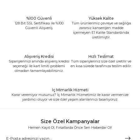
%100 Güvenli
Yüksek Kalite
128 Bit SSL Sertifikası ile %100
Tüm ürünlerimiz çevreye ve sağlığa
Güvenli Alışveriş
zararsız kanserojen madde
içermeyen E1 Kalite Standardında
üretilmiştir.
Alışveriş Kredisi
Hızlı Teslimat
Siparişlerinizi anında alışveriş kredisi
Tüm siparişleriniz size özel üretilir ve
seçeneği ile kart limiti problemi
en kısa sürede tarafınıza teslim edilir.
olmadan tamamlayabilirsiniz.
İç Mimarlık Hizmeti
Karar veremiyor musunuz? İç Mimarlık Hizmetimiz ile karar vermenize
yardımcı oluyor ve size özel yaşam alanlarınızı tasarlıyoruz.
Size Özel Kampanyalar
Hemen Kayıt Ol, Fırsatlarda Önce Sen Haberdar Ol!