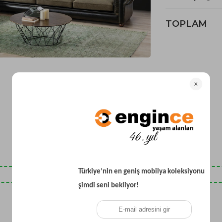
Yataklı Koltuk
Köşe Koltuk
TOPLAM
Modern Köşe Koltuk
Ekonomik Köşe Koltuk
Mini Köşe Takımı
Gri Köşe Takımı
Bohem Köşe Takımı
Son Baktıklarınız