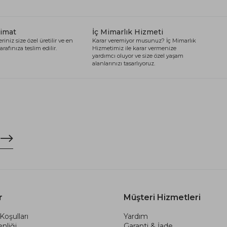
limat
İç Mimarlık Hizmeti
riniz size özel üretilir ve en
Karar veremiyor musunuz? İç Mimarlık
arafınıza teslim edilir.
Hizmetimiz ile karar vermenize
yardımcı oluyor ve size özel yaşam
alanlarınızı tasarlıyoruz.
r
Müşteri Hizmetleri
Koşulları
Yardım
nliği
Garanti & İade