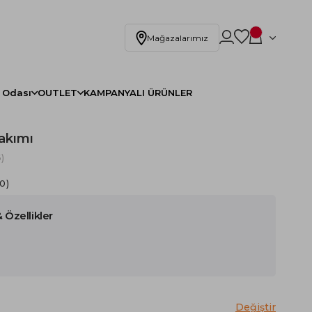
Mağazalarımız
 Odası
OUTLET
KAMPANYALI ÜRÜNLER
Takımı
)
.0