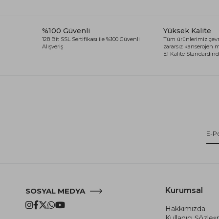
%100 Güvenli
Yüksek Kalite
128 Bit SSL Sertifikası ile %100 Güvenli
Tüm ürünlerimiz çevr
Alışveriş
zararsız kanserojen
E1 Kalite Standardında
Kurumsal
SOSYAL MEDYA
Hakkımızda
Kullanıcı Şözle