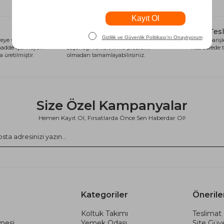
Alışveriş Kredisi
Hızlı Tes
eye ve sağlığa
Siparişlerinizi anında alışveriş kredisi
Tüm siparişle
 madde içermeyen
seçeneği ile kart limiti problemi
kısa sürede t
 üretilmiştir.
olmadan tamamlayabilirsiniz.
Size Özel Kampanyalar
Hemen Kayıt Ol, Fırsatlarda Önce Sen Haberdar Ol!
Kategoriler
Önerile
Koltuk Takımı
Teslimat 
şmesi
Yemek Odası
Site Güve