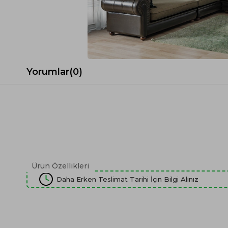
Spor Koltuk Takımı
Gri TV Ünitesi
Krem Koltuk Takımı
Beyaz TV Ünitesi
Gri Koltuk Takımı
Siyah TV Ünitesi
Büro Koltuk Takımı
Şömineli TV Ünitesi
Ev Tekstili
Dresuar
Yorumlar
(0)
Duvar Ünitesi
TV Koltukları
Ürün Özellikleri
Daha Erken Teslimat Tarihi İçin Bilgi Alınız