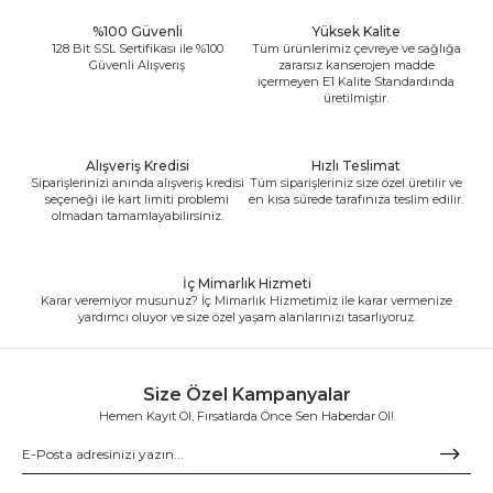
%100 Güvenli
Yüksek Kalite
128 Bit SSL Sertifikası ile %100
Tüm ürünlerimiz çevreye ve sağlığa
Güvenli Alışveriş
zararsız kanserojen madde
içermeyen E1 Kalite Standardında
üretilmiştir.
Alışveriş Kredisi
Hızlı Teslimat
Siparişlerinizi anında alışveriş kredisi
Tüm siparişleriniz size özel üretilir ve
seçeneği ile kart limiti problemi
en kısa sürede tarafınıza teslim edilir.
olmadan tamamlayabilirsiniz.
İç Mimarlık Hizmeti
Karar veremiyor musunuz? İç Mimarlık Hizmetimiz ile karar vermenize
yardımcı oluyor ve size özel yaşam alanlarınızı tasarlıyoruz.
Size Özel Kampanyalar
Hemen Kayıt Ol, Fırsatlarda Önce Sen Haberdar Ol!