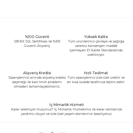
%100 Güvenli
Yüksek Kalite
128 Bit SSL Sertifikası ile %100
Tüm ürünlerimiz çevreye ve sağlığa
Güvenli Alışveriş
zararsız kanserojen madde
içermeyen E1 Kalite Standardında
üretilmiştir.
Alışveriş Kredisi
Hızlı Teslimat
Siparişlerinizi anında alışveriş kredisi
Tüm siparişleriniz size özel üretilir ve
seçeneği ile kart limiti problemi
en kısa sürede tarafınıza teslim edilir.
olmadan tamamlayabilirsiniz.
İç Mimarlık Hizmeti
Karar veremiyor musunuz? İç Mimarlık Hizmetimiz ile karar vermenize
yardımcı oluyor ve size özel yaşam alanlarınızı tasarlıyoruz.