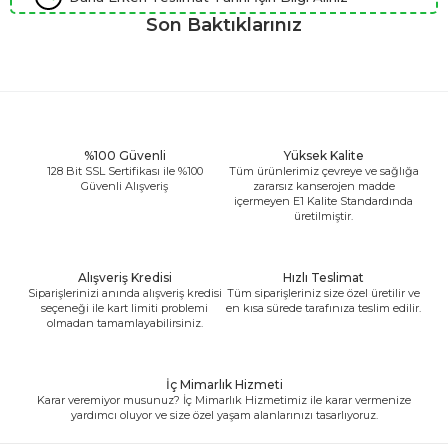
Son Baktıklarınız
%100 Güvenli
Yüksek Kalite
128 Bit SSL Sertifikası ile %100
Tüm ürünlerimiz çevreye ve sağlığa
Güvenli Alışveriş
zararsız kanserojen madde
içermeyen E1 Kalite Standardında
üretilmiştir.
Alışveriş Kredisi
Hızlı Teslimat
Siparişlerinizi anında alışveriş kredisi
Tüm siparişleriniz size özel üretilir ve
seçeneği ile kart limiti problemi
en kısa sürede tarafınıza teslim edilir.
olmadan tamamlayabilirsiniz.
İç Mimarlık Hizmeti
Karar veremiyor musunuz? İç Mimarlık Hizmetimiz ile karar vermenize
yardımcı oluyor ve size özel yaşam alanlarınızı tasarlıyoruz.